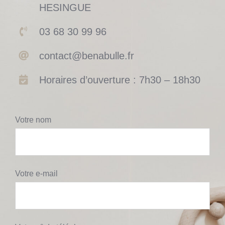
HESINGUE
03 68 30 99 96
contact@benabulle.fr
Horaires d’ouverture : 7h30 – 18h30
Votre nom
Votre e-mail