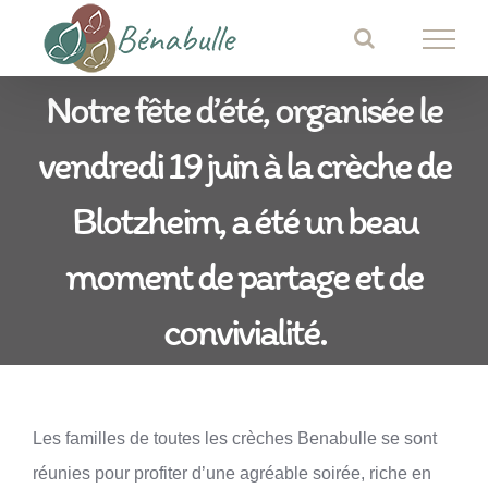
Passer
au
contenu
Notre fête d’été, organisée le
vendredi 19 juin à la crèche de
Blotzheim, a été un beau
moment de partage et de
convivialité.
Les familles de toutes les crèches Benabulle se sont
réunies pour profiter d’une agréable soirée, riche en